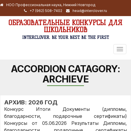
НОО Профессиональная наука, Нижний Новгород
+7 (962) 508-7402
head@interclover.ru
ОБРАЗОВАТЕЛЬНЫЕ КОНКУРСЫ ДЛЯ
ШКОЛЬНИКОВ
INTERCLOVER. BE YOUR BEST. BE THE FIRST.
ПЕРЕ
НАВИ
ACCORDION CATAGORY:
ARCHIEVE
АРХИВ: 2026 ГОД
Конкурс Итоги Документы (дипломы,
благодарности, подарочные сертификаты)
Конкурсы от 05.06.2026 Результаты Дипломы,
благодарности, подарочные сертификаты