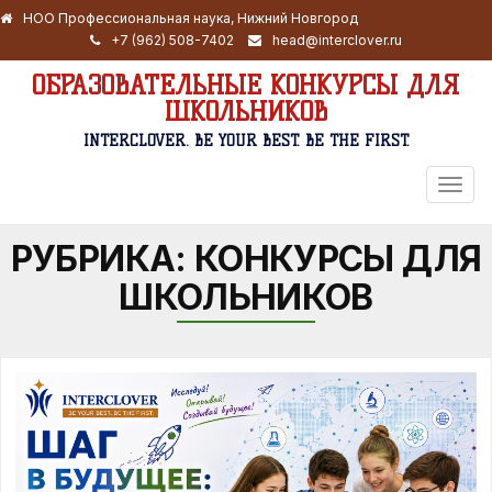
НОО Профессиональная наука, Нижний Новгород
+7 (962) 508-7402
head@interclover.ru
ОБРАЗОВАТЕЛЬНЫЕ КОНКУРСЫ ДЛЯ
ШКОЛЬНИКОВ
INTERCLOVER. BE YOUR BEST. BE THE FIRST.
ПЕРЕ
НАВИ
РУБРИКА:
КОНКУРСЫ ДЛЯ
ШКОЛЬНИКОВ