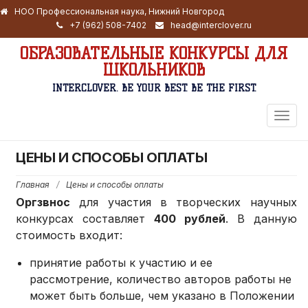
НОО Профессиональная наука, Нижний Новгород
+7 (962) 508-7402
head@interclover.ru
ОБРАЗОВАТЕЛЬНЫЕ КОНКУРСЫ ДЛЯ
ШКОЛЬНИКОВ
INTERCLOVER. BE YOUR BEST. BE THE FIRST.
ПЕРЕ
НАВИ
ЦЕНЫ И СПОСОБЫ ОПЛАТЫ
Главная
/
Цены и способы оплаты
Оргзвнос
для участия в творческих научных
конкурсах составляет
400 рублей
. В данную
стоимость входит:
принятие работы к участию и ее
рассмотрение, количество авторов работы не
может быть больше, чем указано в Положении