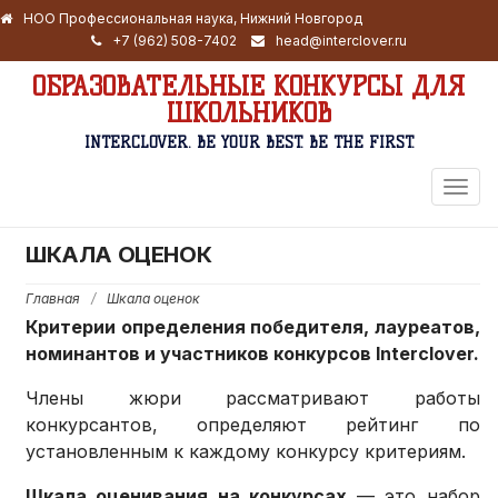
НОО Профессиональная наука, Нижний Новгород
+7 (962) 508-7402
head@interclover.ru
ОБРАЗОВАТЕЛЬНЫЕ КОНКУРСЫ ДЛЯ
ШКОЛЬНИКОВ
INTERCLOVER. BE YOUR BEST. BE THE FIRST.
ПЕРЕ
НАВИ
ШКАЛА ОЦЕНОК
Главная
/
Шкала оценок
Критерии определения победителя, лауреатов,
номинантов и участников конкурсов Interclover.
Члены жюри рассматривают работы
конкурсантов, определяют рейтинг по
установленным к каждому конкурсу критериям.
Шкала оценивания на конкурсах
— это набор