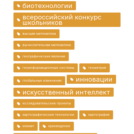
биотехнологии
всероссийский конкурс
школьников
высшая математика
вычислительная математика
географические явления
геоинформационные системы
геометрия
инновации
глобальные изменения
искусственный интеллект
исследовательские проекты
картографические технологии
картография
климат
краеведение