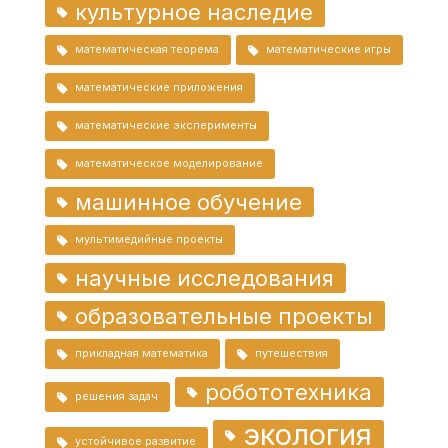
культурное наследие
математическая теорема
математические игры
математические приложения
математические эксперименты
математическое моделирование
машинное обучение
мультимедийные проекты
научные исследования
образовательные проекты
прикладная математика
путешествия
робототехника
решения задач
экология
устойчивое развитие