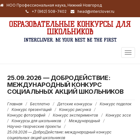
НОО Профессиональная наука, Нижний Новгород
+7 (962) 508-7402
head@interclover.ru
ОБРАЗОВАТЕЛЬНЫЕ КОНКУРСЫ ДЛЯ
ШКОЛЬНИКОВ
INTERCLOVER. BE YOUR BEST. BE THE FIRST.
ПЕРЕ
НАВИ
25.09.2026 — ДОБРОДЕЙСТВИЕ:
МЕЖДУНАРОДНЫЙ КОНКУРС
СОЦИАЛЬНЫХ АКЦИЙ ШКОЛЬНИКОВ
Главная
/
Бесплатно
/
Детские конкурсы
/
Конкурс поделок
/
Конкурс презентаций
/
Конкурс рисунка
/
Конкурс фотографий
/
Конкурс экспериментов
/
Конкурс эссе
/
Конкурсы для школьников
/
Международный
/
Научно-творческие проекты
/
25.09.2026 — ДоброДействие: международный конкурс
социальных акций школьников