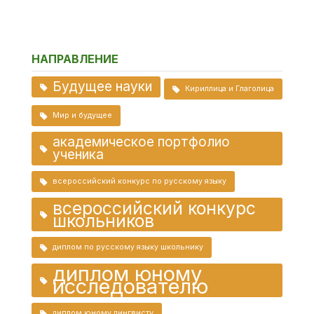
НАПРАВЛЕНИЕ
Будущее науки
Кириллица и Глаголица
Мир и будущее
академическое портфолио
ученика
всероссийский конкурс по русскому языку
всероссийский конкурс
школьников
диплом по русскому языку школьнику
диплом юному
исследователю
диплом юному лингвисту