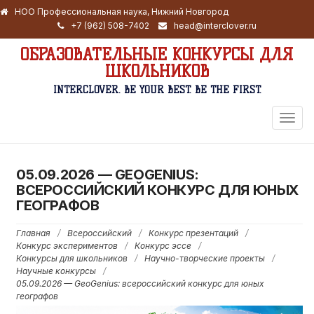
НОО Профессиональная наука, Нижний Новгород
+7 (962) 508-7402
head@interclover.ru
ОБРАЗОВАТЕЛЬНЫЕ КОНКУРСЫ ДЛЯ
ШКОЛЬНИКОВ
INTERCLOVER. BE YOUR BEST. BE THE FIRST.
ПЕРЕ
НАВИ
05.09.2026 — GEOGENIUS:
ВСЕРОССИЙСКИЙ КОНКУРС ДЛЯ ЮНЫХ
ГЕОГРАФОВ
Главная
/
Всероссийский
/
Конкурс презентаций
/
Конкурс экспериментов
/
Конкурс эссе
/
Конкурсы для школьников
/
Научно-творческие проекты
/
Научные конкурсы
/
05.09.2026 — GeoGenius: всероссийский конкурс для юных
географов