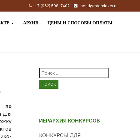
+7 (962) 508-7402
head@interclover.ru
ЕКТЕ
АРХИВ
ЦЕНЫ И СПОСОБЫ ОПЛАТЫ
Найти:
/
с по
 для
ИЕРАРХИЯ КОНКУРСОВ
ржку
ектов
КОНКУРСЫ ДЛЯ
ико-