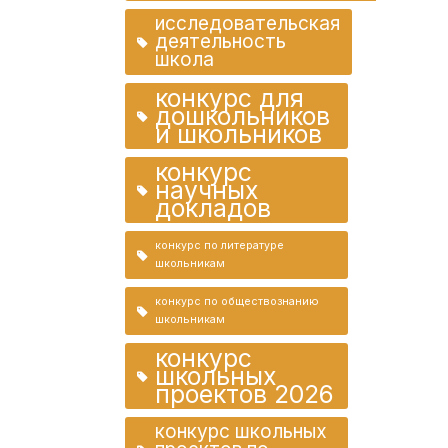
исследовательская
деятельность
школа
конкурс для
дошкольников
и школьников
конкурс
научных
докладов
конкурс по литературе
школьникам
конкурс по обществознанию
школьникам
конкурс
школьных
проектов 2026
конкурс школьных