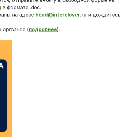
ется, отправьте анкету в свободной форме на
u
в формате .doc.
иалы на адрес
head@interclover.ru
и дождитесь
 оргвзнос (
подробнее
).