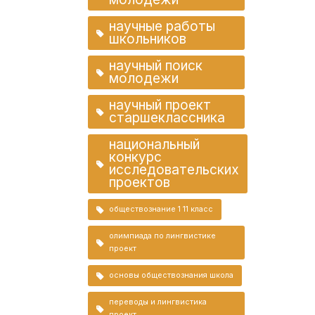
научные работы
школьников
научный поиск
молодежи
научный проект
старшеклассника
национальный
конкурс
исследовательских
проектов
обществознание 1 11 класс
олимпиада по лингвистике
проект
основы обществознания школа
переводы и лингвистика
проект