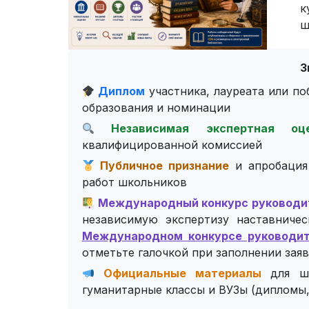
к
ш
З
Диплом
участника, лауреата или по
образования и номинации
Независимая экспертная оце
квалифицированной комиссией
Публичное признание
и апробация 
работ школьников
Международный конкурс руководи
независимую экспертизу наставниче
Международном конкурсе руководит
отметьте галочкой при заполнении заяв
Официальные материалы
для шк
гуманитарные классы и ВУЗы (дипломы,