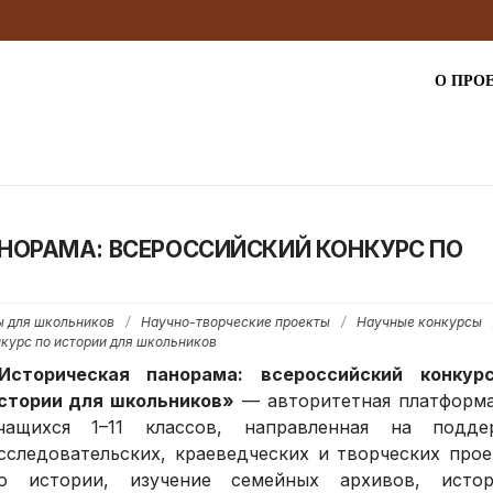
О ПРО
АНОРАМА: ВСЕРОССИЙСКИЙ КОНКУРС ПО
 для школьников
/
Научно-творческие проекты
/
Научные конкурсы
курс по истории для школьников
Историческая панорама: всероссийский конкур
стории для школьников»
— авторитетная платформа
чащихся 1–11 классов, направленная на подде
сследовательских, краеведческих и творческих про
о истории, изучение семейных архивов, истор