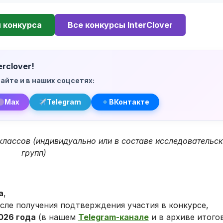
 конкурса
Все конкурсы InterClover
rclover!
айте и в наших соцсетях:
Max
Telegram
ВКонтакте
классов (индивидуально или в составе исследовательс
групп)
а
,
осле получения подтверждения участия в конкурсе,
026 года
(в нашем
Telegram-канале
и в архиве итогов