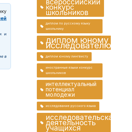
всероссийский
конкурс
школьников
ку
лей
диплом по русскому языку
школьнику
и и
диплом юному
исследователю
ие в
диплом юному лингвисту
иностранные языки конкурс
школьников
интеллектуальный
потенциал
молодежи
исследование русского языка
исследовательская
деятельность
учащихся