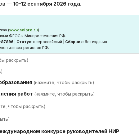
зов —
10–12 сентября 2026 года
.
ка» (
www.scipro.ru
).
аниями ФГОС и Минпросвещения РФ.
–87896
|
Статус
: всероссийский |
Сборник:
без издания
иков из всех регионов РФ.
бы раскрыть)
ь)
 образования
(нажмите, чтобы раскрыть)
вления работ
(нажмите, чтобы раскрыть)
те, чтобы раскрыть)
рыть)
Международном конкурсе руководителей НИР