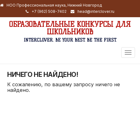
НОО Профессиональная наука, Нижний Новгород
+7 (962) 508-7402
head@interclover.ru
ОБРАЗОВАТЕЛЬНЫЕ КОНКУРСЫ ДЛЯ
ШКОЛЬНИКОВ
INTERCLOVER. BE YOUR BEST. BE THE FIRST.
ПЕРЕ
НАВИ
НИЧЕГО НЕ НАЙДЕНО!
К сожалению, по вашему запросу ничего не
найдено.