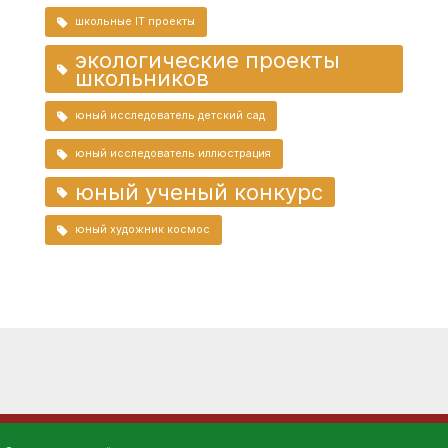
школьные IT проекты
экологические проекты
школьников
юный исследователь детский сад
юный исследователь иллюстрация
юный ученый конкурс
юный художник космос