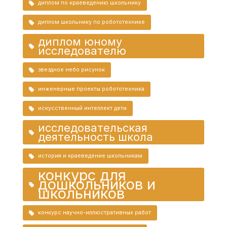
диплом по краеведению школьнику
диплом школьнику по робототехнике
диплом юному
исследователю
звездное небо рисунок
инженерные проекты робототехника
искусственный интеллект дети
исследовательская
деятельность школа
история и краеведение школьникам
конкурс для
дошкольников и
школьников
конкурс научно-иллюстративных работ