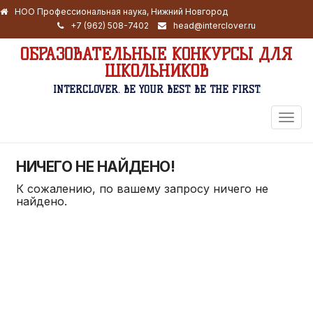
НОО Профессиональная наука, Нижний Новгород
+7 (962) 508-7402
head@interclover.ru
ОБРАЗОВАТЕЛЬНЫЕ КОНКУРСЫ ДЛЯ
ШКОЛЬНИКОВ
INTERCLOVER. BE YOUR BEST. BE THE FIRST.
ПЕРЕ
НАВИ
НИЧЕГО НЕ НАЙДЕНО!
К сожалению, по вашему запросу ничего не
найдено.