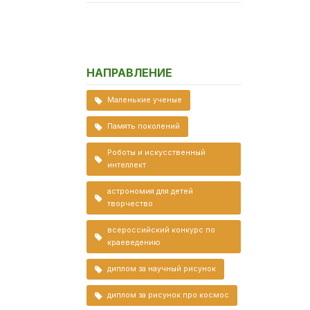
НАПРАВЛЕНИЕ
Маленькие ученые
Память поколений
Роботы и искусственный
интеллект
астрономия для детей
творчество
всероссийский конкурс по
краеведению
диплом за научный рисунок
диплом за рисунок про космос