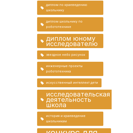
диплом по краеведению
школьнику
диплом школьнику по
робототехнике
диплом юному
исследователю
звездное небо рисунок
инженерные проекты
робототехника
искусственный интеллект дети
исследовательская
деятельность
школа
история и краеведение
школьникам
конкурс для