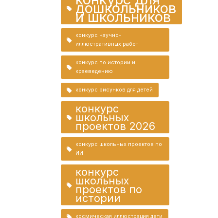
дошкольников
и школьников
конкурс научно-
иллюстративных работ
конкурс по истории и
краеведению
конкурс рисунков для детей
конкурс
школьных
проектов 2026
конкурс школьных проектов по
ИИ
конкурс
школьных
проектов по
истории
космическая иллюстрация дети