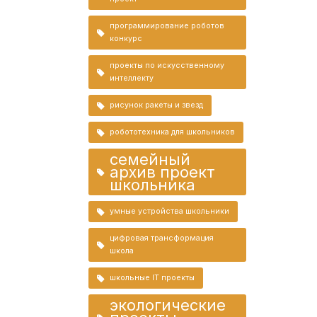
программирование роботов
конкурс
проекты по искусственному
интеллекту
рисунок ракеты и звезд
робототехника для школьников
семейный
архив проект
школьника
умные устройства школьники
цифровая трансформация
школа
школьные IT проекты
экологические