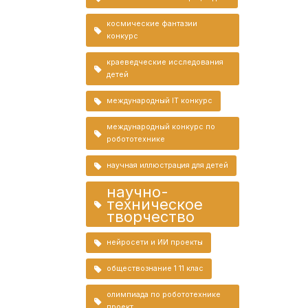
космические фантазии
конкурс
краеведческие исследования
детей
международный IT конкурс
международный конкурс по
робототехнике
научная иллюстрация для детей
научно-
техническое
творчество
нейросети и ИИ проекты
обществознание 1 11 клас
олимпиада по робототехнике
проект