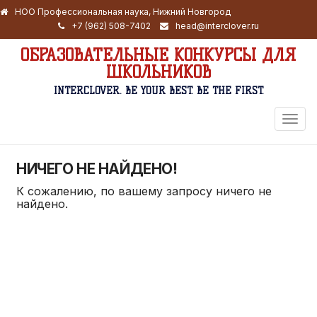
НОО Профессиональная наука, Нижний Новгород
+7 (962) 508-7402
head@interclover.ru
ОБРАЗОВАТЕЛЬНЫЕ КОНКУРСЫ ДЛЯ
ШКОЛЬНИКОВ
INTERCLOVER. BE YOUR BEST. BE THE FIRST.
ПЕРЕ
НАВИ
НИЧЕГО НЕ НАЙДЕНО!
К сожалению, по вашему запросу ничего не
найдено.