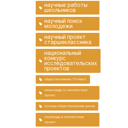
научные работы
школьников
научный поиск
молодежи
научный проект
старшеклассника
национальный
конкурс
исследовательских
проектов
обществознание 1 11 класс
олимпиада по лингвистике
проект
основы обществознания школа
переводы и лингвистика
проект