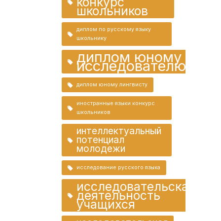
конкурс
школьников
диплом по русскому языку
школьнику
диплом юному
исследователю
диплом юному лингвисту
иностранные языки конкурс
школьников
интеллектуальный
потенциал
молодежи
исследование русского языка
исследовательская
деятельность
учащихся