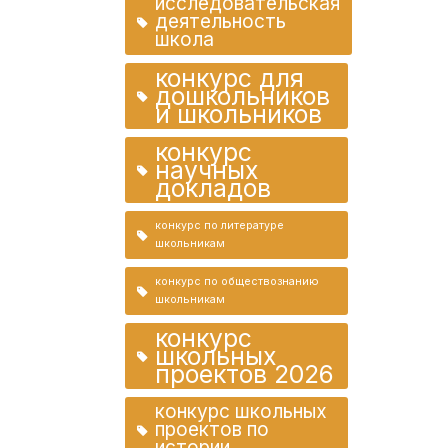
исследовательская
деятельность
школа
конкурс для
дошкольников
и школьников
конкурс
научных
докладов
конкурс по литературе
школьникам
конкурс по обществознанию
школьникам
конкурс
школьных
проектов 2026
конкурс школьных
проектов по
истории