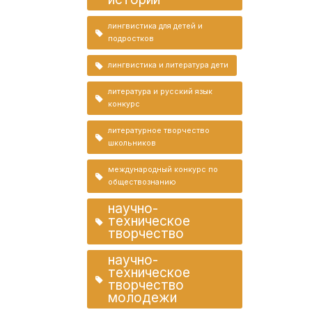
лингвистика для детей и
подростков
лингвистика и литература дети
литература и русский язык
конкурс
литературное творчество
школьников
международный конкурс по
обществознанию
научно-
техническое
творчество
научно-
техническое
творчество
молодежи