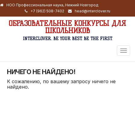
НОО Профессиональная наука, Нижний Новгород
+7 (962) 508-7402
head@interclover.ru
ОБРАЗОВАТЕЛЬНЫЕ КОНКУРСЫ ДЛЯ
ШКОЛЬНИКОВ
INTERCLOVER. BE YOUR BEST. BE THE FIRST.
ПЕРЕ
НАВИ
НИЧЕГО НЕ НАЙДЕНО!
К сожалению, по вашему запросу ничего не
найдено.