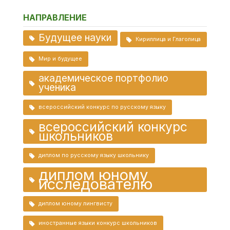
НАПРАВЛЕНИЕ
Будущее науки
Кириллица и Глаголица
Мир и будущее
академическое портфолио
ученика
всероссийский конкурс по русскому языку
всероссийский конкурс
школьников
диплом по русскому языку школьнику
диплом юному
исследователю
диплом юному лингвисту
иностранные языки конкурс школьников