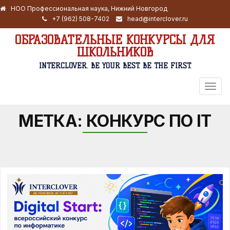
НОО Профессиональная наука, Нижний Новгород
+7 (962) 508-7402
head@interclover.ru
ОБРАЗОВАТЕЛЬНЫЕ КОНКУРСЫ ДЛЯ
ШКОЛЬНИКОВ
INTERCLOVER. BE YOUR BEST. BE THE FIRST.
ПЕРЕ
НАВИ
МЕТКА:
КОНКУРС ПО IT