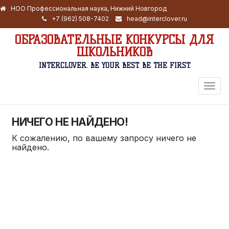
НОО Профессиональная наука, Нижний Новгород
+7 (962) 508-7402
head@interclover.ru
ОБРАЗОВАТЕЛЬНЫЕ КОНКУРСЫ ДЛЯ
ШКОЛЬНИКОВ
INTERCLOVER. BE YOUR BEST. BE THE FIRST.
ПЕРЕ
НАВИ
НИЧЕГО НЕ НАЙДЕНО!
К сожалению, по вашему запросу ничего не
найдено.