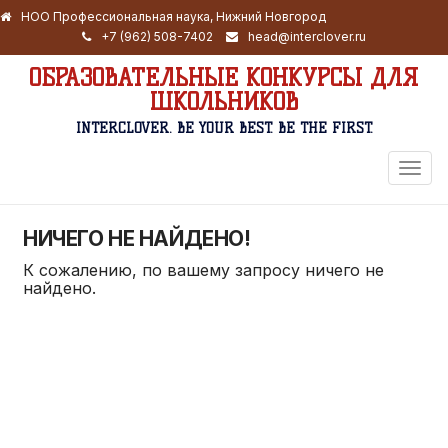
НОО Профессиональная наука, Нижний Новгород
+7 (962) 508-7402
head@interclover.ru
ОБРАЗОВАТЕЛЬНЫЕ КОНКУРСЫ ДЛЯ
ШКОЛЬНИКОВ
INTERCLOVER. BE YOUR BEST. BE THE FIRST.
ПЕРЕ
НАВИ
НИЧЕГО НЕ НАЙДЕНО!
К сожалению, по вашему запросу ничего не
найдено.