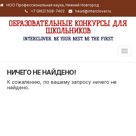
НОО Профессиональная наука, Нижний Новгород
+7 (962) 508-7402
head@interclover.ru
ОБРАЗОВАТЕЛЬНЫЕ КОНКУРСЫ ДЛЯ
ШКОЛЬНИКОВ
INTERCLOVER. BE YOUR BEST. BE THE FIRST.
ПЕРЕ
НАВИ
НИЧЕГО НЕ НАЙДЕНО!
К сожалению, по вашему запросу ничего не
найдено.