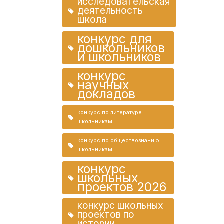
исследовательская
деятельность
школа
конкурс для
дошкольников
и школьников
конкурс
научных
докладов
конкурс по литературе
школьникам
конкурс по обществознанию
школьникам
конкурс
школьных
проектов 2026
конкурс школьных
проектов по
истории