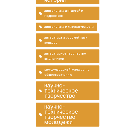
лингвистика для детей и
подростков
лингвистика и литература дети
литература и русский язык
конкурс
литературное творчество
школьников
международный конкурс по
обществознанию
научно-
техническое
творчество
научно-
техническое
творчество
молодежи