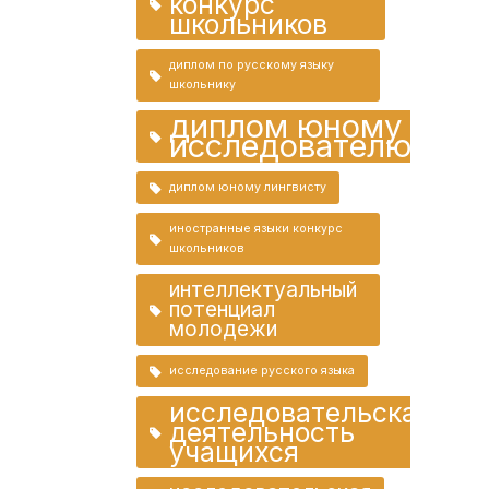
конкурс
школьников
диплом по русскому языку
школьнику
диплом юному
исследователю
диплом юному лингвисту
иностранные языки конкурс
школьников
интеллектуальный
потенциал
молодежи
исследование русского языка
исследовательская
деятельность
учащихся