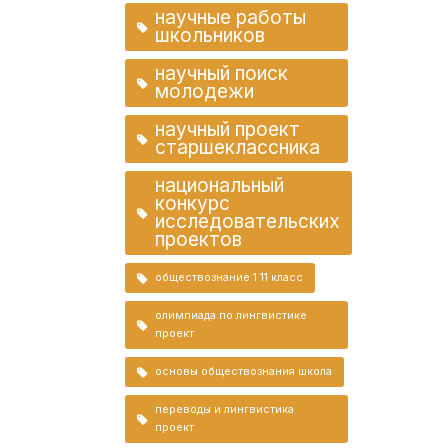
научные работы
школьников
научный поиск
молодежи
научный проект
старшеклассника
национальный
конкурс
исследовательских
проектов
обществознание 1 11 класс
олимпиада по лингвистике
проект
основы обществознания школа
переводы и лингвистика
проект