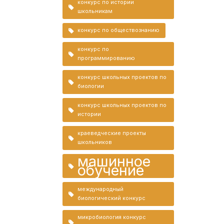
конкурс по истории
школьникам
конкурс по обществознанию
конкурс по
программированию
конкурс школьных проектов по
биологии
конкурс школьных проектов по
истории
краеведческие проекты
школьников
машинное
обучение
международный
биологический конкурс
микробиология конкурс