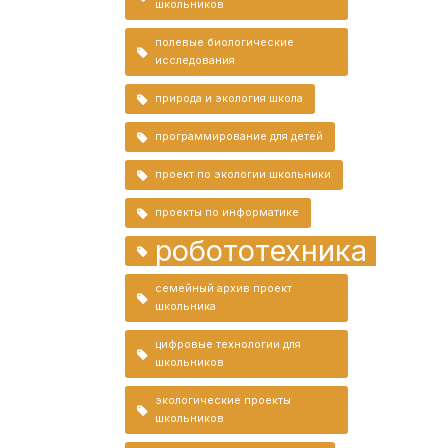
школьников
полевые биологические
исследования
природа и экология школа
программирование для детей
проект по экологии школьники
проекты по информатике
робототехника
семейный архив проект
школьника
цифровые технологии для
школьников
экологические проекты
школьников