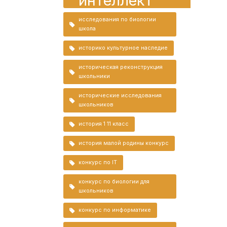
интеллект
исследования по биологии
школа
историко культурное наследие
историческая реконструкция
школьники
исторические исследования
школьников
история 1 11 класс
история малой родины конкурс
конкурс по IT
конкурс по биологии для
школьников
конкурс по информатике