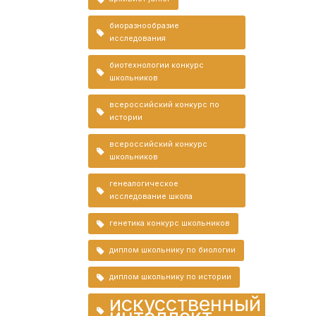
биоразнообразие
исследования
биотехнологии конкурс
школьников
всероссийский конкурс по
истории
всероссийский конкурс
школьников
генеалогическое
исследование школа
генетика конкурс школьников
диплом школьнику по биологии
диплом школьнику по истории
искусственный