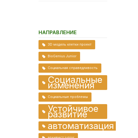
НАПРАВЛЕНИЕ
3D модель клетки проект
BioGenius Junior
Социальная справедливость
Социальные
изменения
Социальные проблемы
Устойчивое
развитие
автоматизация
архивист junior