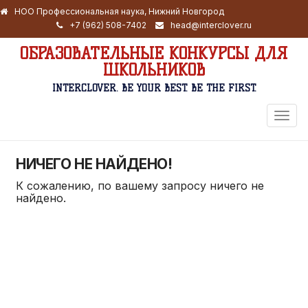
НОО Профессиональная наука, Нижний Новгород
+7 (962) 508-7402
head@interclover.ru
ОБРАЗОВАТЕЛЬНЫЕ КОНКУРСЫ ДЛЯ
ШКОЛЬНИКОВ
INTERCLOVER. BE YOUR BEST. BE THE FIRST.
ПЕРЕ
НАВИ
НИЧЕГО НЕ НАЙДЕНО!
К сожалению, по вашему запросу ничего не
найдено.