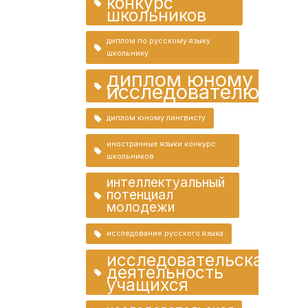
конкурс
школьников
диплом по русскому языку
школьнику
диплом юному
исследователю
диплом юному лингвисту
иностранные языки конкурс
школьников
интеллектуальный
потенциал
молодежи
исследование русского языка
исследовательская
деятельность
учащихся