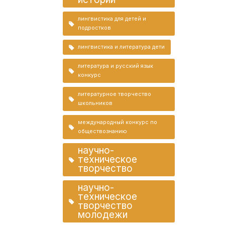
лингвистика для детей и
подростков
лингвистика и литература дети
литература и русский язык
конкурс
литературное творчество
школьников
международный конкурс по
обществознанию
научно-
техническое
творчество
научно-
техническое
творчество
молодежи