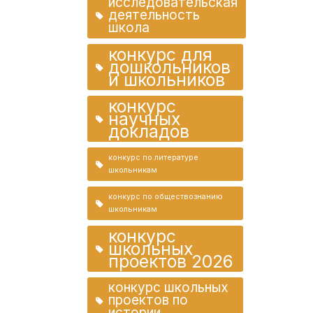
исследовательская
деятельность
школа
конкурс для
дошкольников
и школьников
конкурс
научных
докладов
конкурс по литературе
школьникам
конкурс по обществознанию
школьникам
конкурс
школьных
проектов 2026
конкурс школьных
проектов по
истории