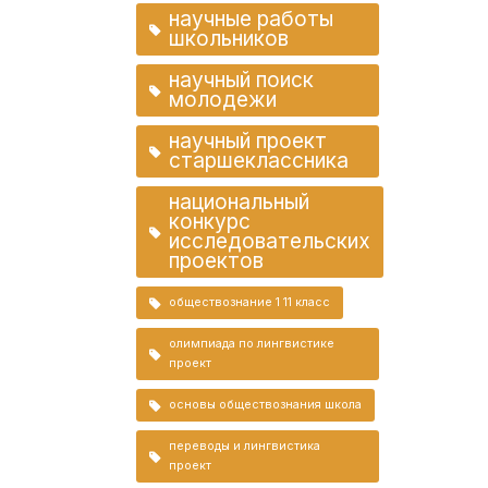
научные работы
школьников
научный поиск
молодежи
научный проект
старшеклассника
национальный
конкурс
исследовательских
проектов
обществознание 1 11 класс
олимпиада по лингвистике
проект
основы обществознания школа
переводы и лингвистика
проект