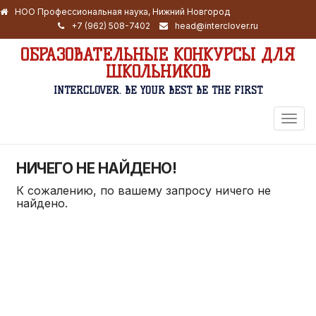
НОО Профессиональная наука, Нижний Новгород
+7 (962) 508-7402
head@interclover.ru
ОБРАЗОВАТЕЛЬНЫЕ КОНКУРСЫ ДЛЯ
ШКОЛЬНИКОВ
INTERCLOVER. BE YOUR BEST. BE THE FIRST.
ПЕРЕ
НАВИ
НИЧЕГО НЕ НАЙДЕНО!
К сожалению, по вашему запросу ничего не
найдено.