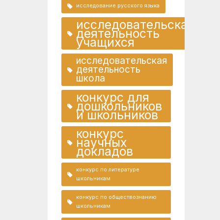
исследование русского языка
исследовательская
деятельность
учащихся
исследовательская
деятельность
школа
конкурс для
дошкольников
и школьников
конкурс
научных
докладов
конкурс по литературе
школьникам
конкурс по обществознанию
школьникам