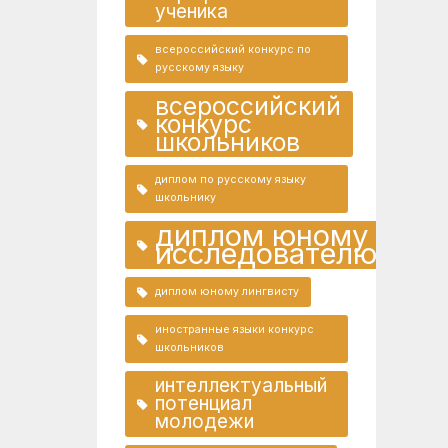
ученика
всероссийский конкурс по
русскому языку
всероссийский
конкурс
школьников
диплом по русскому языку
школьнику
диплом юному
исследователю
диплом юному лингвисту
иностранные языки конкурс
школьников
интеллектуальный
потенциал
молодежи