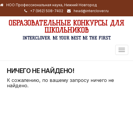
НОО Профессиональная наука, Нижний Новгород
+7 (962) 508-7402
head@interclover.ru
ОБРАЗОВАТЕЛЬНЫЕ КОНКУРСЫ ДЛЯ
ШКОЛЬНИКОВ
INTERCLOVER. BE YOUR BEST. BE THE FIRST.
ПЕРЕ
НАВИ
НИЧЕГО НЕ НАЙДЕНО!
К сожалению, по вашему запросу ничего не
найдено.