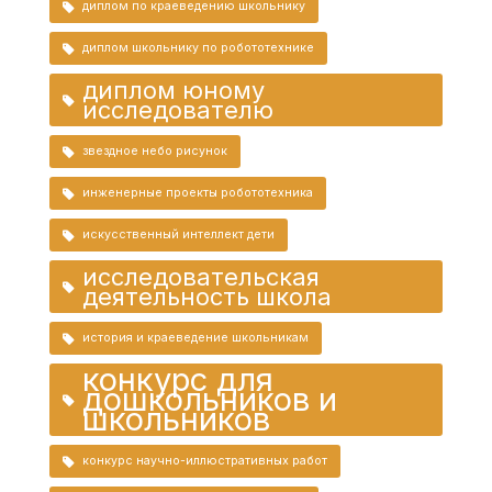
диплом по краеведению школьнику
диплом школьнику по робототехнике
диплом юному
исследователю
звездное небо рисунок
инженерные проекты робототехника
искусственный интеллект дети
исследовательская
деятельность школа
история и краеведение школьникам
конкурс для
дошкольников и
школьников
конкурс научно-иллюстративных работ