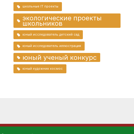
школьные IT проекты
экологические проекты
школьников
юный исследователь детский сад
юный исследователь иллюстрация
юный ученый конкурс
юный художник космос