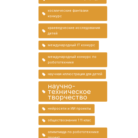
космические фантазии
конкурс
краеведческие исследования
детей
международный IT конкурс
международный конкурс по
робототехнике
научная иллюстрация для детей
научно-
техническое
творчество
нейросети и ИИ проекты
обществознание 1 11 клас
олимпиада по робототехнике
проект