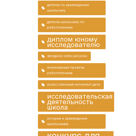
диплом по краеведению
школьнику
диплом школьнику по
робототехнике
диплом юному
исследователю
звездное небо рисунок
инженерные проекты
робототехника
искусственный интеллект дети
исследовательская
деятельность
школа
история и краеведение
школьникам
конкурс для