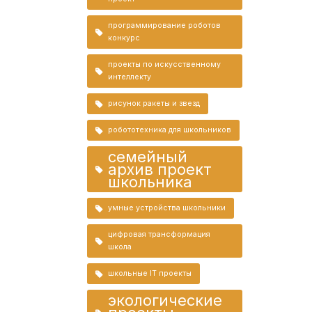
программирование роботов
конкурс
проекты по искусственному
интеллекту
рисунок ракеты и звезд
робототехника для школьников
семейный
архив проект
школьника
умные устройства школьники
цифровая трансформация
школа
школьные IT проекты
экологические