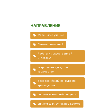
НАПРАВЛЕНИЕ
Маленькие ученые
Память поколений
Роботы и искусственный
интеллект
астрономия для детей
творчество
всероссийский конкурс по
краеведению
диплом за научный рисунок
диплом за рисунок про космос