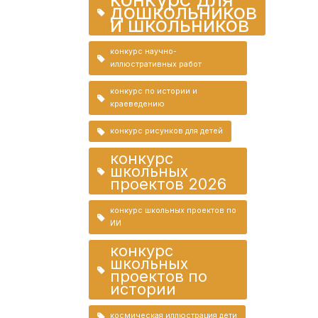
дошкольников
и школьников
конкурс научно-
иллюстративных работ
конкурс по истории и
краеведению
конкурс рисунков для детей
конкурс
школьных
проектов 2026
конкурс школьных проектов по
ИИ
конкурс
школьных
проектов по
истории
космическая иллюстрация дети