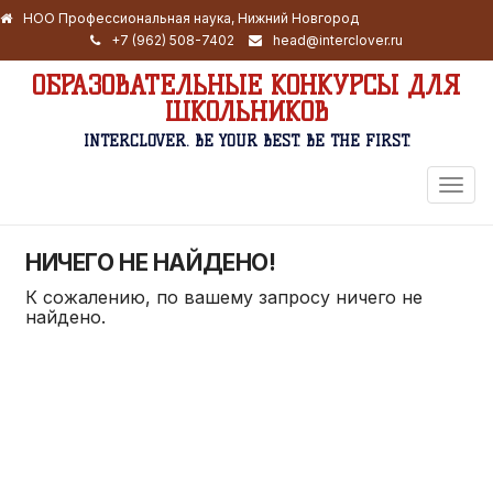
НОО Профессиональная наука, Нижний Новгород
+7 (962) 508-7402
head@interclover.ru
ОБРАЗОВАТЕЛЬНЫЕ КОНКУРСЫ ДЛЯ
ШКОЛЬНИКОВ
INTERCLOVER. BE YOUR BEST. BE THE FIRST.
ПЕРЕ
НАВИ
НИЧЕГО НЕ НАЙДЕНО!
К сожалению, по вашему запросу ничего не
найдено.