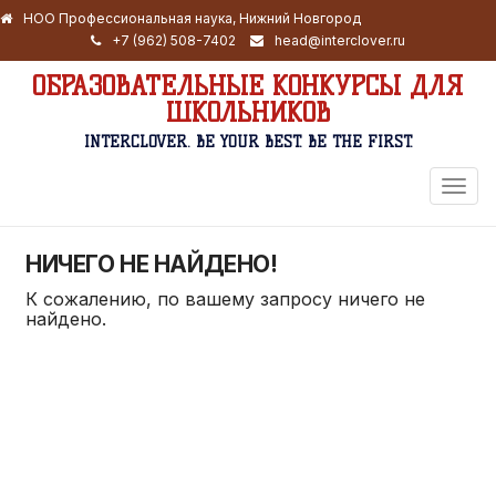
НОО Профессиональная наука, Нижний Новгород
+7 (962) 508-7402
head@interclover.ru
ОБРАЗОВАТЕЛЬНЫЕ КОНКУРСЫ ДЛЯ
ШКОЛЬНИКОВ
INTERCLOVER. BE YOUR BEST. BE THE FIRST.
ПЕРЕ
НАВИ
НИЧЕГО НЕ НАЙДЕНО!
К сожалению, по вашему запросу ничего не
найдено.