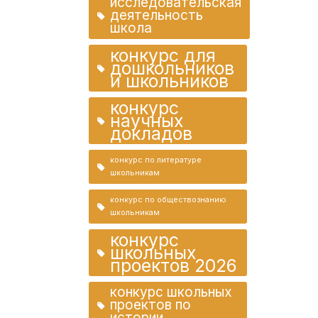
исследовательская
деятельность
школа
конкурс для
дошкольников
и школьников
конкурс
научных
докладов
конкурс по литературе
школьникам
конкурс по обществознанию
школьникам
конкурс
школьных
проектов 2026
конкурс школьных
проектов по
истории