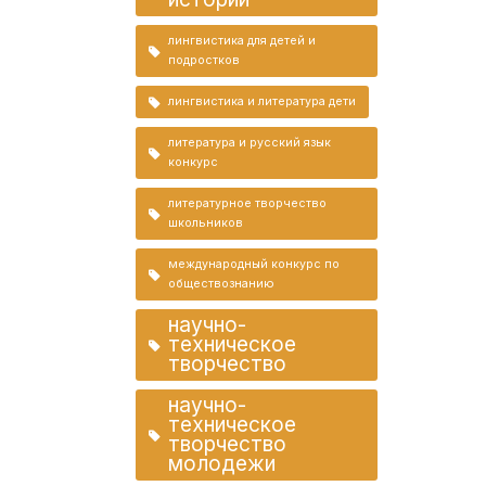
лингвистика для детей и
подростков
лингвистика и литература дети
литература и русский язык
конкурс
литературное творчество
школьников
международный конкурс по
обществознанию
научно-
техническое
творчество
научно-
техническое
творчество
молодежи