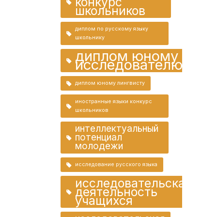
конкурс
школьников
диплом по русскому языку
школьнику
диплом юному
исследователю
диплом юному лингвисту
иностранные языки конкурс
школьников
интеллектуальный
потенциал
молодежи
исследование русского языка
исследовательская
деятельность
учащихся