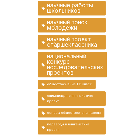
научные работы
школьников
научный поиск
молодежи
научный проект
старшеклассника
национальный
конкурс
исследовательских
проектов
обществознание 1 11 класс
олимпиада по лингвистике
проект
основы обществознания школа
переводы и лингвистика
проект