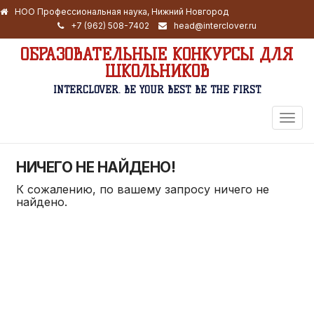
НОО Профессиональная наука, Нижний Новгород
+7 (962) 508-7402
head@interclover.ru
ОБРАЗОВАТЕЛЬНЫЕ КОНКУРСЫ ДЛЯ
ШКОЛЬНИКОВ
INTERCLOVER. BE YOUR BEST. BE THE FIRST.
ПЕРЕ
НАВИ
НИЧЕГО НЕ НАЙДЕНО!
К сожалению, по вашему запросу ничего не
найдено.