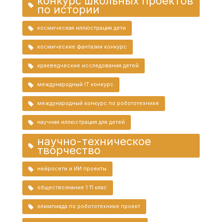
конкурс школьных проектов
по истории
космическая иллюстрация дети
космические фантазии конкурс
краеведческие исследования детей
международный IT конкурс
международный конкурс по робототехнике
научная иллюстрация для детей
научно-техническое
творчество
нейросети и ИИ проекты
обществознание 1 11 клас
олимпиада по робототехнике проект