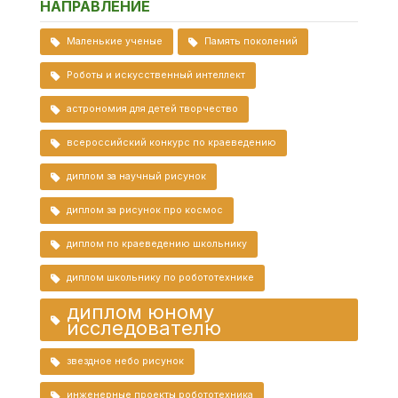
НАПРАВЛЕНИЕ
Маленькие ученые
Память поколений
Роботы и искусственный интеллект
астрономия для детей творчество
всероссийский конкурс по краеведению
диплом за научный рисунок
диплом за рисунок про космос
диплом по краеведению школьнику
диплом школьнику по робототехнике
диплом юному
исследователю
звездное небо рисунок
инженерные проекты робототехника