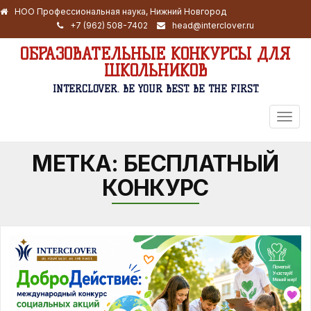
НОО Профессиональная наука, Нижний Новгород
+7 (962) 508-7402
head@interclover.ru
ОБРАЗОВАТЕЛЬНЫЕ КОНКУРСЫ ДЛЯ
ШКОЛЬНИКОВ
INTERCLOVER. BE YOUR BEST. BE THE FIRST.
ПЕРЕ
НАВИ
МЕТКА:
БЕСПЛАТНЫЙ
КОНКУРС